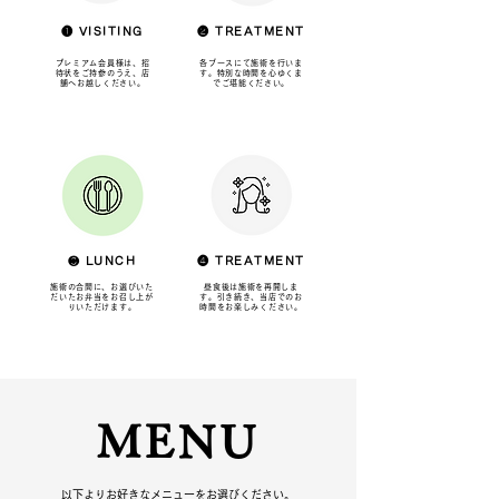
❶ VISITING
❷ TREATMENT
プレミアム会員様は、招
各ブースにて施術を行いま
待状をご持参のうえ、店
す。特別な時間を心ゆくま
舗へお越しください。
でご堪能ください。
❸ LUNCH
❹ TREATMENT
施術の合間に、お選びいた
昼食後は施術を再開しま
だいたお弁当をお召し上が
す。引き続き、当店でのお
りいただけます。
時間をお楽しみください。
MENU
以下よりお好きなメニューをお選びください。