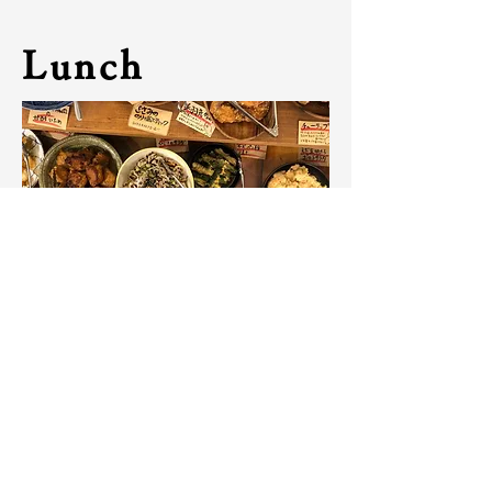
Lunch
​- ほっこり美味しいお惣菜 -
2023年8月、名古屋市西区の円頓寺商店街にオープンした那
古野商店。
20種以上の手作りお惣菜の中から、その日のオススメを詰め
合わせた栄養満点のお弁当をお届けいたします。
当プランでは、美味しい一口を詰め込んだ那古野商店のオリジ
ナルお弁当をプランの合間にお楽しみいただけます。